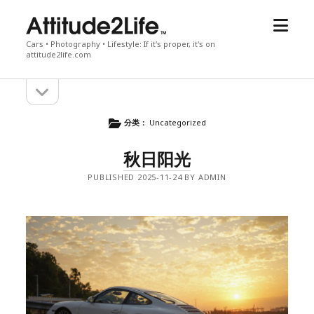
open
attitude2life
menu
Cars • Photography • Lifestyle: If it's proper, it's on
attitude2life.com
open
Sidebar
sidebar
分类：
Uncategorized
秋日阳光
PUBLISHED 2025-11-24 BY ADMIN