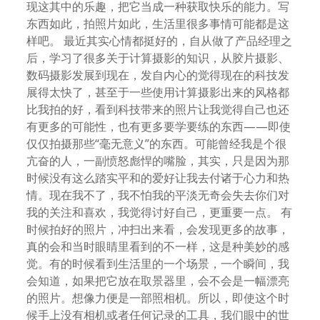
现这其中的乐趣，把它当成一种获取快乐的能力。写
东西如此，拍照片如此，生活里很多事情可能都是这
样吧。 最近其实心情都挺好的，自从做了产品经理之
后，学习了很多关于计算摄影的知识，从胶片摄影、
数码摄影发展到现在，发自内心的觉得现在的科技发
展得太快了，甚至于一些使用计算摄影出来的风格都
比我拍的好，看到科技带来的照片让我觉得自己也还
有更多的可能性，也有更多要学要练的东西——即使
仅仅拍摄那些“毫无意义”的东西。可能曾经我是个很
亢奋的人，一副愤怒彪悍的嘴脸，其实，只是因为那
时候没有这么踏实平和的爱好让我去付诸于心力和热
情。现在我不了，我不怕我的平淡无奇会失去你们对
我的关注和喜欢，我觉得讨好自己，更重要一点。 有
时候拍好的照片，冲扫出来看，会发现更多的故事，
真的会和当时眼睛里看到的不一样，这是种美妙的感
觉。有的时候看到生活里的一个场景，一个瞬间，我
会知道，如果把它放在取景器里，会不会是一幅漂亮
的照片。想像力便是一部照相机。所以，即使这个时
候手上没有相机或者任何记录的工具，我们眼中的世