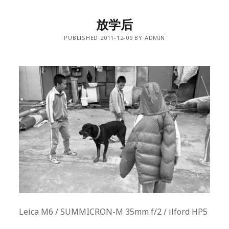
放学后
PUBLISHED 2011-12-09 BY ADMIN
Leica M6 / SUMMICRON-M 35mm f/2 / ilford HP5