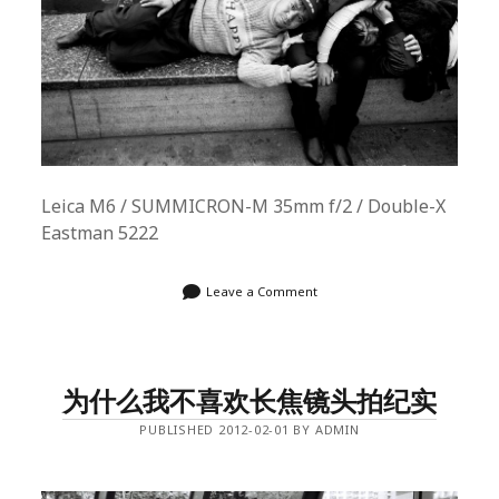
Leica M6 / SUMMICRON-M 35mm f/2 / Double-X
Eastman 5222
Leave a Comment
为什么我不喜欢长焦镜头拍纪实
PUBLISHED 2012-02-01 BY ADMIN