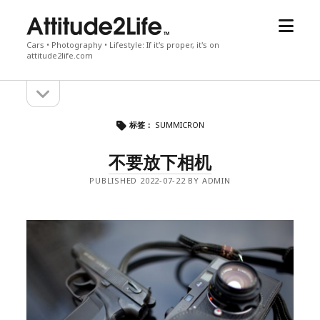
open
attitude2life
menu
Cars • Photography • Lifestyle: If it's proper, it's on
attitude2life.com
open
Sidebar
sidebar
标签：
SUMMICRON
不要放下相机
PUBLISHED 2022-07-22 BY ADMIN