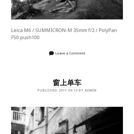
Leica M6 / SUMMICRON-M 35mm f/2 / PolyPan
F50 push100
Leave a Comment
窗上单车
PUBLISHED 2011-09-10 BY ADMIN