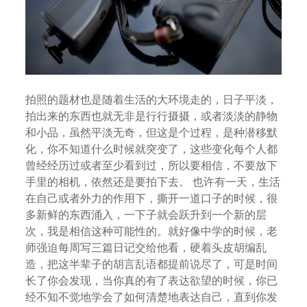
拍照的题材也是随着生活的大环境走的，日子平淡，
拍出来的东西也就无非是行行摄摄，或者淡淡的静物
和小品，虽然平淡无奇，但这是个过程，是种潜移默
化，你不知道什么时候就突变了，这些变化每个人都
曾经经历过或者至少看到过，所以要相信，不要放下
手里的相机，依然还是要拍下去。 也许有一天，生活
在自己或者外力的作用下，撕开一道口子的时候，很
多新鲜的东西涌入，一下子就会跃升到一个新的层
次，我是相信这种可能性的。就好像中学的时候，老
师强迫每周写三篇日记交给他看，硬着头皮胡编乱
造，把这半辈子的胡言乱语都提前说尽了，可是时间
长了你会发现，当你真的有了表达欲望的时候，你已
经不知不觉地学会了如何清楚地表达自己，直到你发