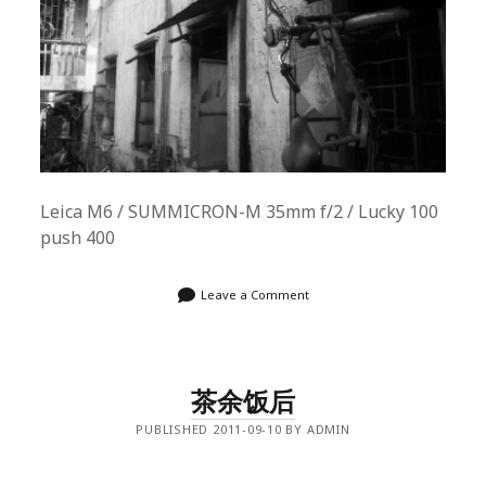
Leica M6 / SUMMICRON-M 35mm f/2 / Lucky 100
push 400
Leave a Comment
茶余饭后
PUBLISHED 2011-09-10 BY ADMIN