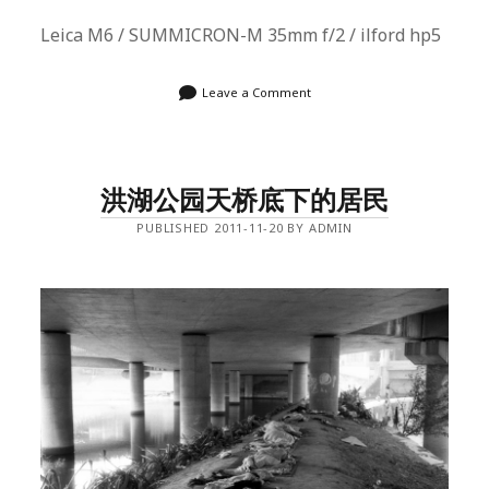
Leica M6 / SUMMICRON-M 35mm f/2 / ilford hp5
Leave a Comment
洪湖公园天桥底下的居民
PUBLISHED 2011-11-20 BY ADMIN