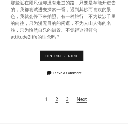
那些近在咫尺但却没有走过的路，只要是车能开进去
的，我都尝试进去探索一番，遇到其妙而喜欢的景
色，我就会停下来拍照。有一种旅行，不为跋涉千里
的向往，只为漫无目的的闲逛，不为人山人海的名
胜，只为怡然自乐的街景。不觉得这很符合
attitude2life的理念吗？
漫
CONTINUE READING
无
目
的
Leave a Comment
行
走
文
1
2
3
Next
章
分