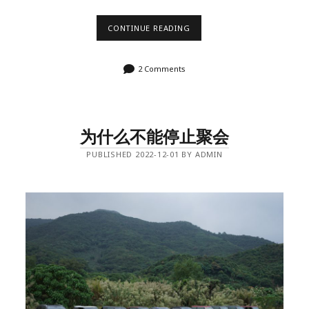
2023
CONTINUE READING
年
SMD
回
2 Comments
顾-
养
成
早
睡
早
为什么不能停止聚会
起
的
好
PUBLISHED 2022-12-01 BY ADMIN
习
惯