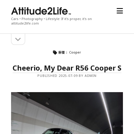
open
attitude2life
menu
Cars • Photography • Lifestyle: If it's proper, it's on
attitude2life.com
open
Sidebar
sidebar
标签：
Cooper
Cheerio, My Dear R56 Cooper S
PUBLISHED 2025-07-09 BY ADMIN