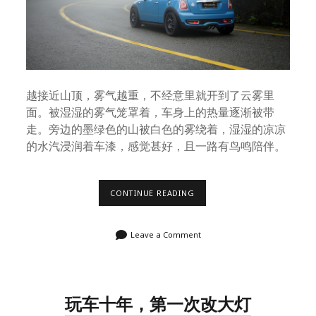
越接近山顶，雾气越重，不经意里就开到了云雾里
面。被湿湿的雾气笼罩着，车身上的热量逐渐被带
走。旁边的墨绿色的山被白色的雾绕着，湿湿的凉凉
的水汽浸润着车漆，感觉甚好，且一路有鸟鸣陪伴。
云
CONTINUE READING
里
雾
里
Leave a Comment
梦
想
乐
园
玩车十年，第一次改大灯