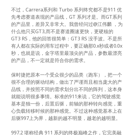
不过，Carrera系列和 Turbo 系列终究都不是911 优
先考虑赛道表现的产品线，GT 系列才是。而GT系列
的产品里，差异又非常大。我曾经问过@江伟麟 ，为
什么他只买GT3,而不是赛道圈速更快，更硬核的
GT3 RS，他的回答很简单：GT3 RS 没手波。不是所
有人都在实际的用车过程中，要正确那0.x秒或者0.0x
秒，也就是说，金字塔里最顶尖的产品，参数最漂亮
的产品，不一定就是符合你的需求。
保时捷把原本一个受众很少的品类（跑车），把一个
很不合理的驱动结构，做出了严谨而且相当庞大的产
品线，并按照不同的需求划分出不同的阵列，这本身
就能说明很多事情。标准的911来说，它的驾驶感觉
基本是独一份，后置后驱，前轴的那种转向感觉，重
心负载转移时候的那种感觉。不过这种感觉基本上在
后驱997上为界，越新的越不明显，越老的越明显。
997.2 堪称经典 911 系列的终极巅峰之作，它完美融