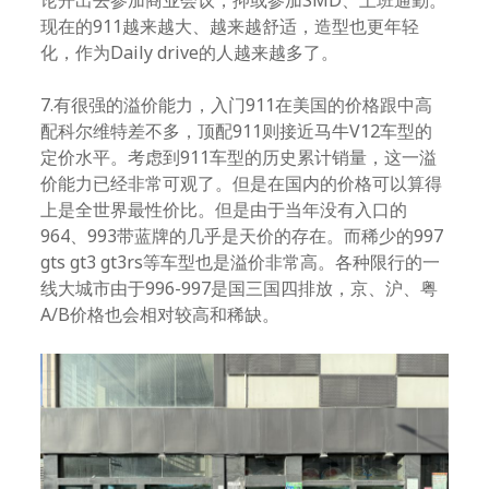
论开出去参加商业会议，抑或参加SMD、上班通勤。
现在的911越来越大、越来越舒适，造型也更年轻
化，作为Daily drive的人越来越多了。
7.有很强的溢价能力，入门911在美国的价格跟中高
配科尔维特差不多，顶配911则接近马牛V12车型的
定价水平。考虑到911车型的历史累计销量，这一溢
价能力已经非常可观了。但是在国内的价格可以算得
上是全世界最性价比。但是由于当年没有入口的
964、993带蓝牌的几乎是天价的存在。而稀少的997
gts gt3 gt3rs等车型也是溢价非常高。各种限行的一
线大城市由于996-997是国三国四排放，京、沪、粤
A/B价格也会相对较高和稀缺。