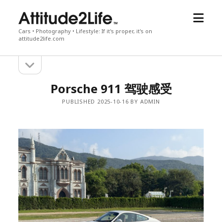
open
attitude2life
menu
Cars • Photography • Lifestyle: If it's proper, it's on
attitude2life.com
open
Sidebar
sidebar
Porsche 911 驾驶感受
PUBLISHED 2025-10-16 BY ADMIN