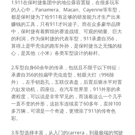
1.911在保时捷集团中的地位毋容置疑，在很多玩车
的人心中，Panamera、Macan、‌Cayenne等车型，
都是保时捷为了给911有足够的研发能力才生产出来
赚钱的工具，只有911才叫波子。而在众多豪华品牌
中，保时捷有着辉煌的赛道战绩、可观的销量、巨大
的利润，作为保时捷的代表车型，911承袭自356，
算得上是甲壳虫的跑车外孙，是保时捷当之无愧的核
心，是其他（小米）各类车型设计的标杆。
2.车型自身60余年的传承，包括且不限于以下特征：
承袭自356的拍扁甲壳虫造型，蛙眼大灯（996除
外），左手钥匙孔，五联仪表盘，后置后驱水平对置
六缸发动机，四座位。在汽车世界里，911外形的承
袭程度，可以说是非常罕见的，而顶着这么一个几乎
一直不变的外形，这款车连续卖了60多年，卖掉100
多万辆，可谓是一个奇迹，更增添了911的传奇色
彩。
3.车型选择丰富，从入门的carrera，到最极端的驾驶