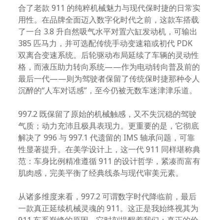
合了老款 911 的纯粹机械魅力与现代保时捷的日常实
用性。在品牌全面迈入数字化时代之前，这款车搭载
了一台 3.8 升自然吸气水平对置六缸发动机，可输出
385 匹马力，并可选配传统手动变速箱或初代 PDK
双离合变速系统。后轮驱动布局延续了车辆的灵动性
格，而液压助力转向系统——作为电动转向普及前的
最后一代——则为驾驶者保留了传统保时捷那种令人
沉醉的“人车对话感”，至今仍被无数车迷津津乐道。
997.2 既保留了原始的机械触感，又不失沉稳的驾驶
气质；动力充沛且极具表现力。更重要的是，它彻底
解决了 996 与 997.1 代遗留的 IMS 轴承问题，可靠
性显著提升。在美学设计上，这一代 911 同样堪称典
范：车身比例精准遵循 911 的设计哲学，紧凑而富有
肌肉感，完美平衡了经典线条与现代审美元素。
从诸多维度来看，997.2 可谓数字时代降临前，最后
一款真正延续机械灵魂的 911。这正是我始终视其为