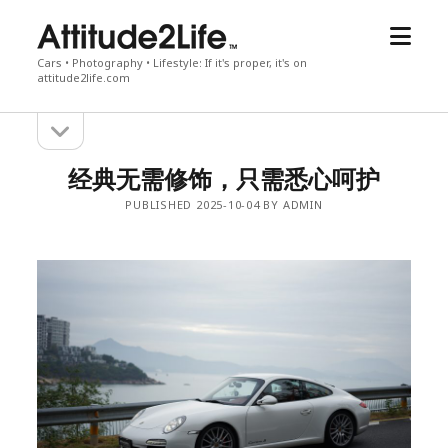
open
attitude2life
menu
Cars • Photography • Lifestyle: If it's proper, it's on
attitude2life.com
open
Sidebar
sidebar
经典无需修饰，只需悉心呵护
PUBLISHED 2025-10-04 BY ADMIN