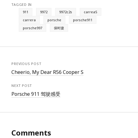
TAGGED IN
911
9972
9972c2s
carreaS
carrera
porsche
porsche911
porsche997
保时捷
PREVIOUS POST
Cheerio, My Dear R56 Cooper S
NEXT POST
Porsche 911 驾驶感受
Comments